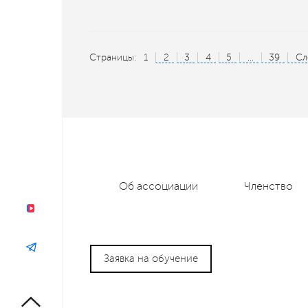
Страницы:
1
2
3
4
5
...
39
Сл
Об ассоциации
Членство
Заявка на обучение