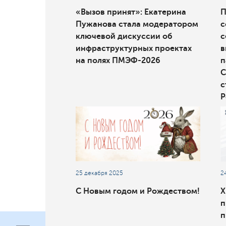
«Вызов принят»: Екатерина
П
Пужанова стала модератором
с
ключевой дискуссии об
с
инфраструктурных проектах
в
на полях ПМЭФ-2026
п
С
с
Р
25 декабря 2025
2
С Новым годом и Рождеством!
X
п
п