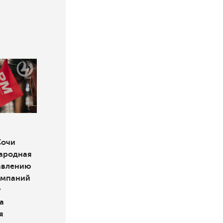
Сочи
ародная
авлению
омпаний
у
а
я