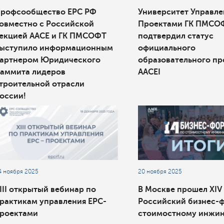
рофсообщество ЕРС РФ
Университет Управле
овместно с Российской
Проектами ГК ПМСО
екцией ААСЕ и ГК ПМСОФТ
подтвердил статус
ыступило информационным
официального
артнером Юридического
образовательного п
аммита лидеров
AACEI
троительной отрасли
оссии!
4 ноября 2025
20 ноября 2025
III открытый вебинар по
В Москве прошел XIV
рактикам управления EPC-
Российский бизнес-
роектами
стоимостному инжи