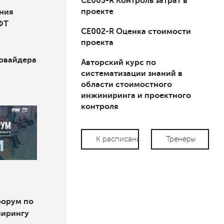
СЕ003-R Контроль затрат в
проекте
ния
ФТ
СЕ002-R Оценка стоимости
проекта
ровайдера
Авторский курс по
систематизации знаний в
области стоимостного
инжиниринга и проектного
контроля
К расписанию
Тренеры
форум по
нирингу