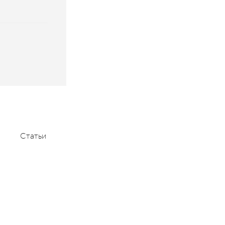
Статьи
Мероприятия
Контакты
+7 (495) 232-1100
contact@aace.ru