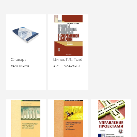
Словарь
Ципес Г.Л., Товб
терминов
А.с. Проекты и
стоимостного
управление
инжиниринга
проектами в
современной
компании.
Олимп-Бизнес,
2009