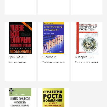
Реструктуризация
Шапиро В.Д.,
менеджмент.
Successful
предприятия.
Ольдерогге Н.Г.
Прогнозирование.
Implementations
М.: ЮНИТИ-
Корпоративный
Реинжиниринг.
Серия: Бизнес
ДАНА, 2009
и проектный
Бенчмаркинг.
XXI века. М.:
менеджмент:
Спб.: Питер,
Символ-Плюс,
толковый
2001
2008
англо-русский
словарь-
справочник. М.:
ОМЕГА-Л, 2009
Арчибальд Р.
Ансофф И.
Андерсен Э.
Управление
Стратегический
Сфокусированное
высокотехнологичными
менеджмент.
управление
программами и
Серия: Теория
проектом: пер.
проектами: пер.
менеджмента.
с англ. /
с англ. / под
М.: Питер, 2009
Андерсен Э.,
общ. ред. А.Д.
Груде К., Хауг Т.
Баженова. М.:
М.: ГРАНД-
ДМК Пресс,
ФАИР, 2006
2002