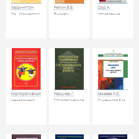
Харрингтон
Репин В.В.
Орр А.
Дж., Макнеллис
Бизнес-
Управление
Т.
процессы
проектами.
Совершенство
компании:
Руководство по
управления
построение,
ключевым
проектами.
анализ,
процессам,
Project
регламентация.
моделям и
Management
М.: РИА
методам.
Excellence.
«Стандарты и
Advanced
Серия: Деловое
качество», 2007
Project
совершенство.
management: A
М.: Стандарты и
Complete Guide
качество, 2007
To A Key
Корпоративный
Керцнер Г.
Какаева А.Е.,
Processes,
менеджмент:
Стратегическое
Дуненкова Е.Н.
Models and
Справочник для
планирование
Инновационный
Techniques. M.:
профессионалов
для управления
бизнес.
Баланс Бизнес
/ Мазур И.И.,
проектами с
Стратегическое
Букс, 2006
Шапиро В.Д.,
использованием
управление
Ольдерогге Н.Г.
модели
развитием.