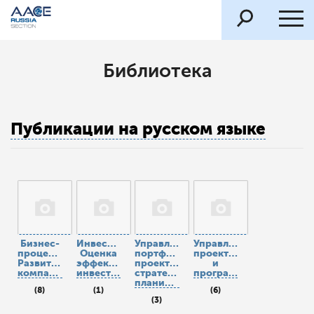
Библиотека
Публикации на русском языке
Бизнес-
Инвестиции.
Управление
Управление
процессы.
Оценка
портфелями
проектами
Развитие
эффективности
проектов,
и
компании
инвестиций
стратегическое
программами
планирование
(8)
(1)
(6)
(3)