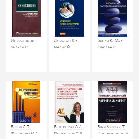
и др. / под ред.
зрелости.
Учебное
Мазура И.И. М.:
(Strategic
пособие. М.:
Высшая школа,
Planning for
Дело, 2010
2003
Project
Management
Using a Project
Инвестиции.
Джестон Дж.,
Бенко К., Мак-
Management
Уильям Ф.
Нелис Й.
Фарлан Ф.
Maturity Model).
Шарп, Гордон
Управление
Управление
М.: ДМК Пресс,
Дж.
бизнес-
портфелями
Компания АйТи,
Александер,
процессами.
проектов:
2003
Джеффри В.
Практическое
соответствие
Бэйли. 2014
руководство по
проектов
успешной
стратегическим
реализации
целям
проектов
компании /
Business
Пер. с англ. М.:
Process
ООО «И.Д.
Management:
Вильямс», 2007
Белых Л.П.,
Бартенева О.А.,
Балабанов И.Т.
Practical
Федорова М.А.
Понкратов П.Б.,
Инновационный
Guidelines tp