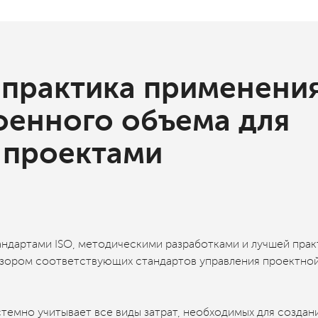
 практика применени
оенного объема для
 проектами
ндартами ISO, методическими разработками и лучшей прак
обзором соответствующих стандартов управления проектно
емно учитывает все виды затрат, необходимых для создан