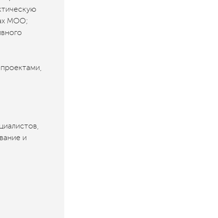
актическую
ах МОО;
ивного
 проектами,
циалистов,
вание и