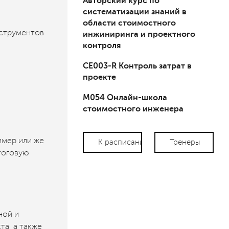
Авторский курс по
систематизации знаний в
области стоимостного
нструментов
инжиниринга и проектного
контроля
СЕ003-R Контроль затрат в
проекте
М054 Онлайн-школа
стоимостного инженера
имер или же
К расписанию
Тренеры
тоговую
ной и
а, а также