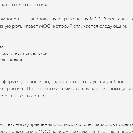
ратегического актива.
омпоненты планирования и применения МОО. В составе и
жную роль играет МОО, который отличается следующими
та
 расчетных показателей
ов проекта
в форме деловой игры, в которой используется учебный пр
их практике. По окончании семинара слушатели проходят и
ссов и инструментов.
мплексного управления стоимостью, специалистов проект
ому применению МОО на всем протяжении его цикла проект