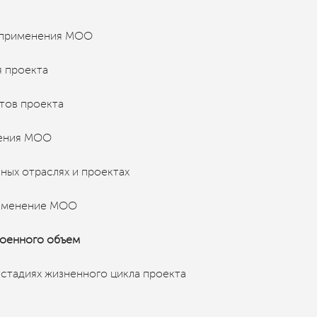
я применения МОО
 проекта
тов проекта
нения МОО
ных отраслях и проектах
рименение МОО
военного объем
 стадиях жизненного цикла проекта